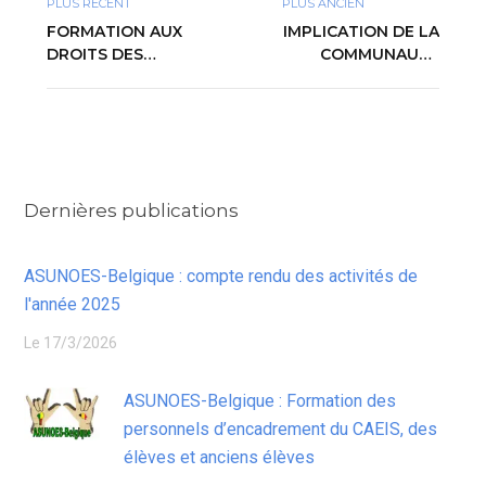
PLUS RÉCENT
PLUS ANCIEN
FORMATION AUX
IMPLICATION DE LA
DROITS DES
COMMUNAUTÉ
PERSONNES
SOURDE DU BÉNIN
HANDICAPÉES
DANS LA
SELON LA
PRÉVENTION DE LA
CONVENTION DES
PANDÉMIE DE
NATIONS UNIES
COVID-19
SUR LES DROITS
Dernières publications
DES PERSONNES
HANDICAPÉES
(CDPH)
ASUNOES-Belgique : compte rendu des activités de
l'année 2025
Le 17/3/2026
ASUNOES-Belgique : Formation des
personnels d’encadrement du CAEIS, des
élèves et anciens élèves